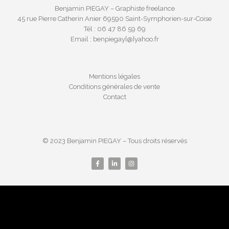
Benjamin PIEGAY – Graphiste freelance
45 rue Pierre Catherin Anier 69590 Saint-Symphorien-sur-Coise
Tél : 06 47 86 59 69
Email : benpiegay[@]yahoo.fr
Mentions légales
Conditions générales de vente
Contact
© 2023 Benjamin PIEGAY – Tous droits réservés